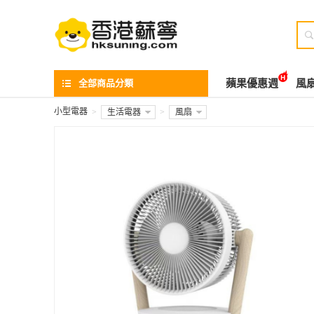

全部商品分類
蘋果優惠週
風
小型電器
>
生活電器
>
風扇