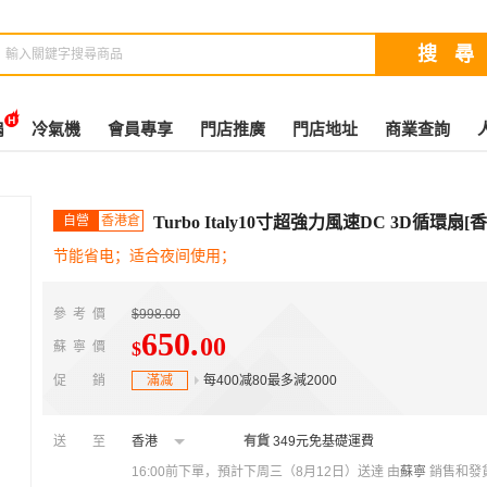
扇
冷氣機
會員專享
門店推廣
門店地址
商業查詢
自營
香港倉
Turbo Italy10寸超強力風速DC 3D循環
节能省电；适合夜间使用；
參考價
$998.00
650
.
00
$
蘇寧價
促銷
滿减
每400减80最多減2000
送至
香港
有貨
349元免基礎運費
16:00前下單，預計下周三（8月12日）送達
由
蘇寧
銷售和發