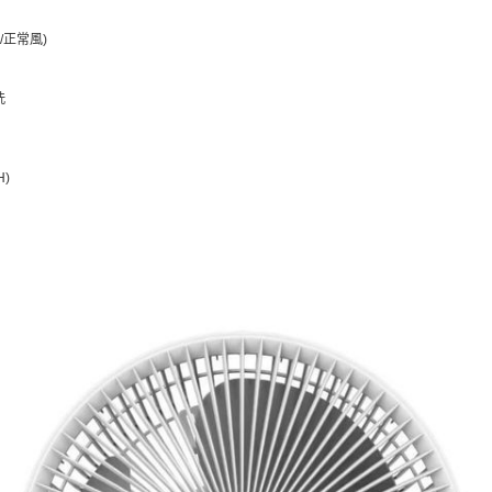
/正常風)
洗
H)