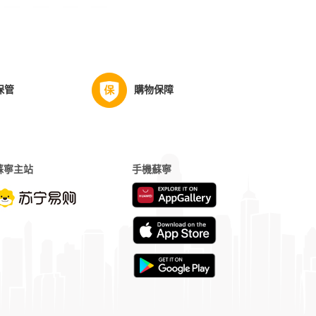
保管
購物保障
蘇寧主站
手機蘇寧