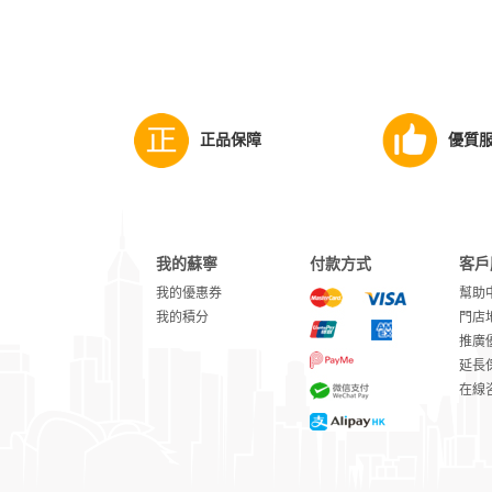
正品保障
優質
我的蘇寧
付款方式
客戶
我的優惠券
幫助
我的積分
門店
推廣
延長
在線