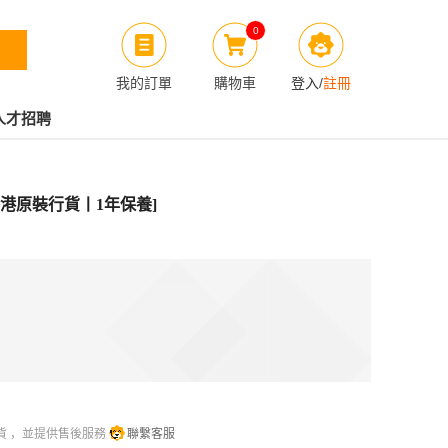
0
我的訂單
購物車
登入
/
註冊
人才招聘
扇[香港原裝行貨丨1年保養]
貨 ，並提供售後服務
聯繫客服