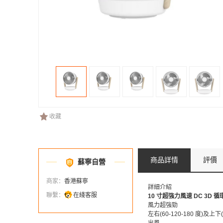
收藏
商品詳情
評價
蘇寧自營
商家：
香港蘇寧
詳細介紹
聯繫：
在綫客服
10 寸超強力風速 DC 3D 循
風力超強勁
左右(60-120-180 度)及上下