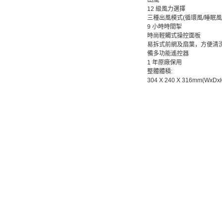
出風
12 級風力選擇
三種出風模式(循環風/睡眠風
9 小時時間掣
時尚輕觸式操控面板
易拆式前網及扇葉，方便清
備多功能遙控器
1 年原廠保用
整體體積:
304 X 240 X 316mm(WxDx