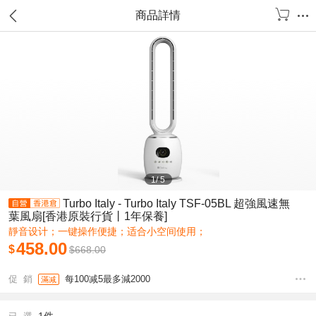
商品詳情
1
/
5
Turbo Italy - Turbo Italy TSF-05BL 超強風速無
葉風扇[香港原裝行貨丨1年保養]
靜音设计；一键操作便捷；适合小空间使用；
458.00
$
$
668.00
促 銷
每100减5最多減2000
滿减