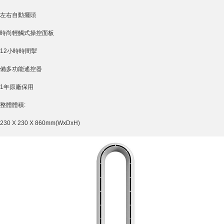
左右自動擺頭
時尚輕觸式操控面板
12小時時間掣
備多功能遙控器
1年原廠保用
整體體積:
230 X 230 X 860mm(WxDxH)