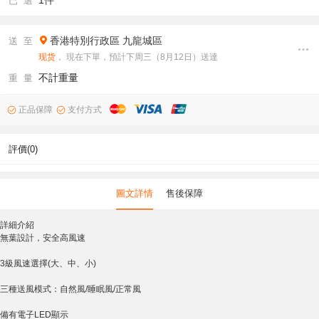
1件
已 選
香港特別行政區
九龍城區
送 至
现货
， 現在下單，預計下周三（8月12日）送達
不計重量
重 量
正品保障
支付方式
評價(0)
圖文詳情
售後保障
詳細介紹
無葉設計，安全高風速
3級風速選擇(大、中、小)
三種送風模式：自然風/睡眠風/正常風
備有電子LED顯示