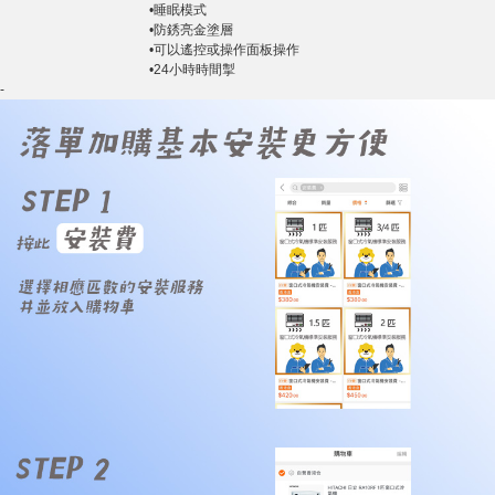
•睡眠模式
•防銹亮金塗層
•可以遙控或操作面板操作
•24小時時間掣
-