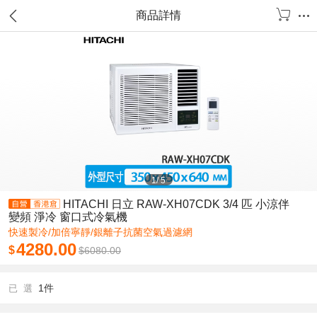
商品詳情
1
/
5
HITACHI 日立 RAW-XH07CDK 3/4 匹 小涼伴
變頻 淨冷 窗口式冷氣機
快速製冷/加倍寧靜/銀離子抗菌空氣過濾網
4280.00
$
$
6080.00
1件
已 選