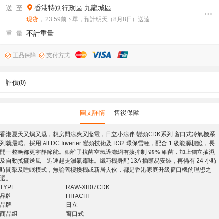
香港特別行政區
九龍城區
送 至
现货
， 23:59前下單，預計明天（8月8日）送達
不計重量
重 量
正品保障
支付方式
評價(0)
圖文詳情
售後保障
香港夏天又焗又濕，想房間涼爽又慳電，日立小涼伴 變頻CDK系列 窗口式冷氣機系
列就最啱。採用 All DC Inverter 變頻技術及 R32 環保雪種，配合 1 級能源標籤，長
開一整晚都更寧靜節能。銀離子抗菌空氣過濾網有效抑制 99% 細菌，加上獨立抽濕
及自動搖擺送風，迅速趕走濕氣霉味。纖巧機身配 13A 插頭易安裝，再備有 24 小時
時間掣及睡眠模式，無論舊樓換機或新居入伙，都是香港家庭升級窗口機的理想之
選。
TYPE
RAW-XH07CDK
品牌
HITACHI
品牌
日立
商品组
窗口式