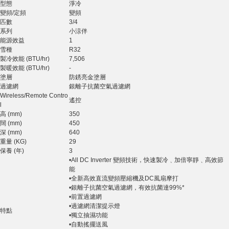
型態
淨冷
變頻/定頻
變頻
匹數
3/4
系列
小涼伴
能源效益
1
雪種
R32
製冷效能 (BTU/hr)
7,506
製暖效能 (BTU/hr)
-
塗層
防銹亮金塗層
過濾網
銀離子抗菌空氣過濾網
Wireless/Remote Contro
遙控
l
高 (mm)
350
闊 (mm)
450
深 (mm)
640
重量 (KG)
29
保養 (年)
3
•All DC Inverter 變頻技術，快速製冷﹑加倍寧靜﹑高效節
能
•全新高效直流變頻壓縮機及DC風扇摩打
•銀離子抗菌空氣過濾網，有效抗菌達99%*
•前置過濾網
•過濾網清潔提示燈
特點
•獨立抽濕功能
•自動搖擺送風