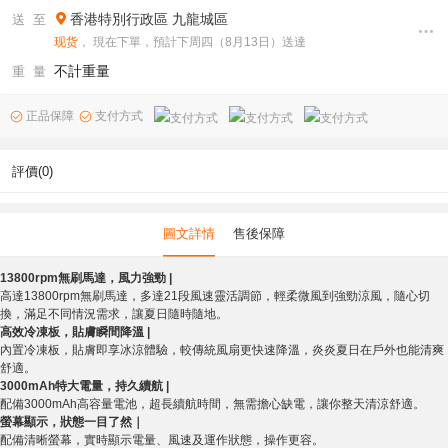
香港特別行政區
九龍城區
送 至
现货
， 現在下單，預計下周四（8月13日）送達
不計重量
重 量
正品保障
支付方式
評價(0)
圖文詳情
售後保障
13800rpm無刷馬達，風力強勁 |
高達13800rpm無刷馬達，多達21段風速靈活調節，輕柔微風到強勁涼風，隨心切
換，滿足不同情況需求，讓夏日隨時隨地。
高效冷凍板，貼膚瞬間降溫 |
內置冷凍板，貼膚即享冰涼體驗，較傳統風扇更快速降溫，炎炎夏日在戶外也能清爽
舒適。
3000mAh特大電量，持久續航 |
配備3000mAh高容量電池，超長續航時間，無需擔心缺電，讓你整天清涼舒適。
螢幕顯示，狀態一目了然｜
配備清晰螢幕，實時顯示電量、風速及運作狀態，操作更容。