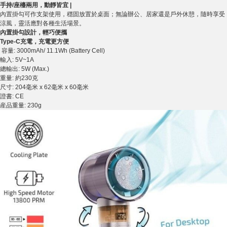
手持/座檯兩用，動靜皆宜 |
內置掛勾可作支架使用，穩固放置於桌面；無論辦公、居家還是戶外休憩，隨時享受
涼風，靈活應對各種生活場景。
內置掛勾設計，輕巧便攜
Type-C充電，充電更方便
容量: 3000mAh/ 11.1Wh (Battery Cell)
輸入: 5V~1A
總輸出: 5W (Max.)
重量: 約230克
尺寸: 204毫米 x 62毫米 x 60毫米
證書: CE
産品重量: 230g