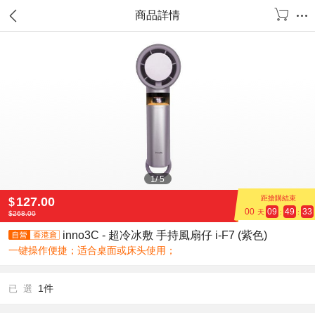
商品詳情
1
/
5
距搶購結束
127.00
$
00
09
49
33
天
:
:
$
268.00
inno3C - 超冷冰敷 手持風扇仔 i-F7 (紫色)
一键操作便捷；适合桌面或床头使用；
1件
已 選