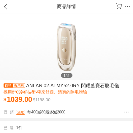
商品詳情
1
/
5
ANLAN 02-ATMY52-0RY 閃耀藍寶石脫毛儀
採用8°C冷卻技術-帶來舒適、清爽的除毛體驗
1039.00
$
$
1198.00
促 銷
每400减80最多減2000
滿减
1件
已 選