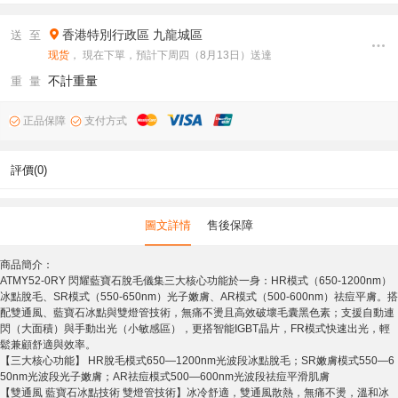
香港特別行政區
九龍城區
送 至
现货
， 現在下單，預計下周四（8月13日）送達
不計重量
重 量
正品保障
支付方式
評價(0)
圖文詳情
售後保障
商品簡介：
ATMY52-0RY 閃耀藍寶石脫毛儀集三大核心功能於一身：HR模式（650-1200nm）
冰點脫毛、SR模式（550-650nm）光子嫩膚、AR模式（500-600nm）祛痘平膚。搭
配雙通風、藍寶石冰點與雙燈管技術，無痛不燙且高效破壞毛囊黑色素；支援自動連
閃（大面積）與手動出光（小敏感區），更搭智能IGBT晶片，FR模式快速出光，輕
鬆兼顧舒適與效率。
【三大核心功能】 HR脫毛模式650—1200nm光波段冰點脫毛；SR嫩膚模式550—6
50nm光波段光子嫩膚；AR祛痘模式500—600nm光波段祛痘平滑肌膚
【雙通風 藍寶石冰點技術 雙燈管技術】冰冷舒適，雙通風散熱，無痛不燙，溫和冰