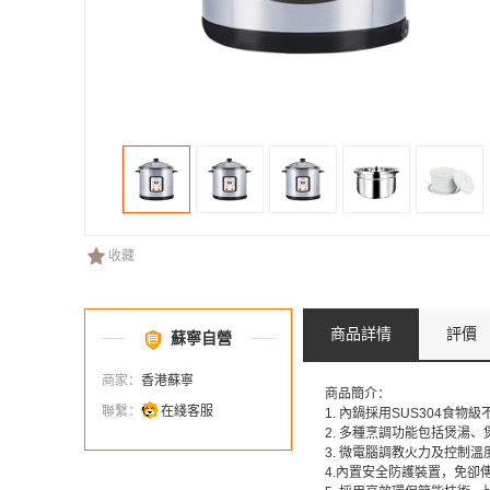
收藏
商品詳情
評價
蘇寧自營
商家：
香港蘇寧
商品簡介：
聯繫：
在綫客服
1. 內鍋採用SUS304食
2. 多種烹調功能包括煲湯
3. 微電腦調教火力及控制
4.內置安全防護裝置，免卻