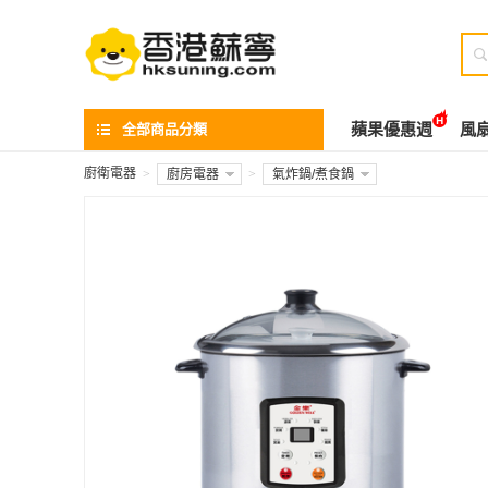

全部商品分類
蘋果優惠週
風
廚衛電器
>
廚房電器
>
氣炸鍋/煮食鍋