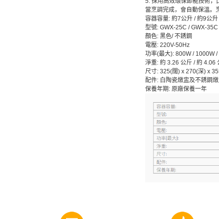
5. 採用高效環保節能技術
當烹調完成，會自動保溫。烹
容器容量: 約7公升 / 約9公升 
型號: GWX-25C / GWX-35C
顏色: 黑色/ 不銹鋼
電壓: 220V-50Hz
功率(最大): 800W / 1000W /
淨重: 約 3.26 公斤 / 約 4.06
尺寸: 325(闊) x 270(深) x 35
配件: 白陶瓷燉盅及不銹鋼
保養年期: 原廠保養一年