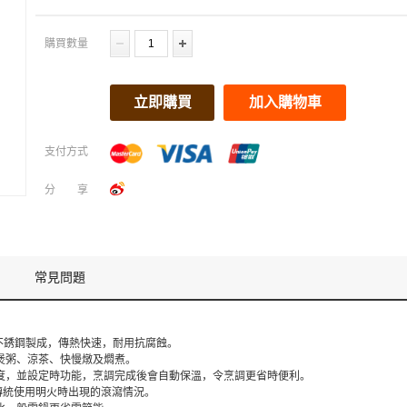
購買數量
立即購買
加入購物車
支付方式
分享
常見問題
物級不銹鋼製成，傳熱快速，耐用抗腐蝕。
、煲粥、涼茶、快慢燉及燜煮。
溫度，並設定時功能，烹調完成後會自動保溫，令烹調更省時便利。
傳統使用明火時出現的滾瀉情況。