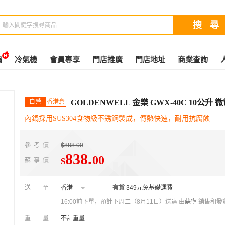
扇
冷氣機
會員專享
門店推廣
門店地址
商業查詢
自營
香港倉
GOLDENWELL 金樂 GWX-40C 10公
內鍋採用SUS304食物級不銹鋼製成，傳熱快速，耐用抗腐蝕
參考價
$888.00
838
.
00
$
蘇寧價
送至
香港
有貨
349元免基礎運費
16:00前下單，預計下周二（8月11日）送達
由
蘇寧
銷售和發
重量
不計重量