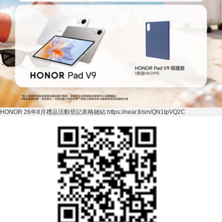
HONOR 26
年
8
月禮品活動登記表格鏈結
:https://near.tl/sm/QN1tpVQ2C