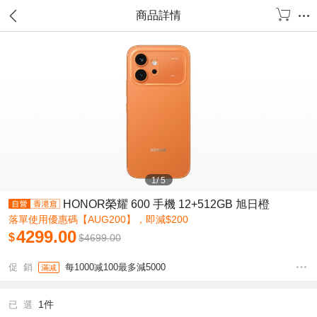
商品詳情
1
/
5
HONOR榮耀 600 手機 12+512GB 旭日橙
落單使用優惠碼【AUG200】，即減$200
4299.00
$
$
4699.00
促 銷
每1000减100最多減5000
滿减
1件
已 選