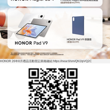
HONOR 26
年
8
月禮品活動登記表格鏈結
:https://near.tl/sm/QN1tpVQ2C