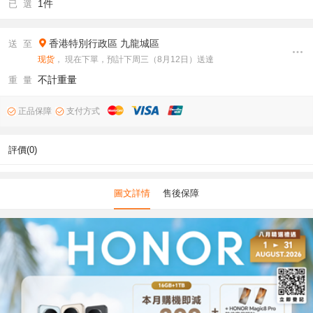
1件
已 選
香港特別行政區
九龍城區
送 至
现货
， 現在下單，預計下周三（8月12日）送達
不計重量
重 量
正品保障
支付方式
評價(0)
圖文詳情
售後保障