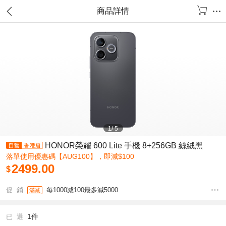
商品詳情
1
/
5
HONOR榮耀 600 Lite 手機 8+256GB 絲絨黑
落單使用優惠碼【AUG100】，即減$100
2499.00
$
促 銷
每1000减100最多減5000
滿减
1件
已 選