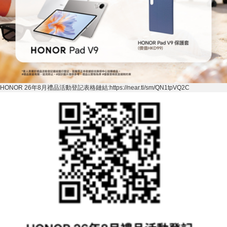
HONOR 26
年
8
月禮品活動登記表格鏈結
:https://near.tl/sm/QN1tpVQ2C