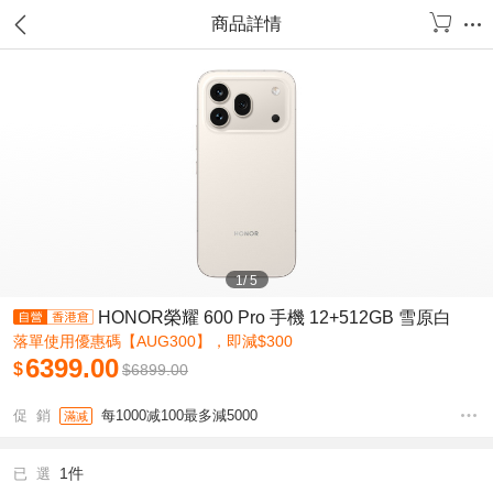
商品詳情
1
/
5
HONOR榮耀 600 Pro 手機 12+512GB 雪原白
落單使用優惠碼【AUG300】，即減$300
6399.00
$
$
6899.00
促 銷
每1000减100最多減5000
滿减
1件
已 選