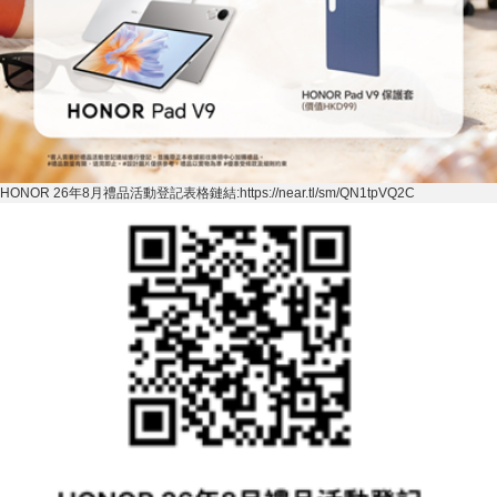
HONOR 26
年
8
月禮品活動登記表格鏈結
:https://near.tl/sm/QN1tpVQ2C