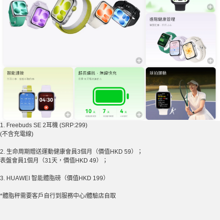
1. Freebuds SE 2
耳機
(SRP:299)
(
不含充電線
)
2.
生命周期贈送運動健康會員
3
個月（價值
HKD 59
）；
表盤會員
1
個月（
31
天，價值
HKD 49
）；
3. HUAWEI
智能體脂磅（價值
HKD 199
）
*
體脂秤需要客戶自行到服務中心
/
體驗店自取