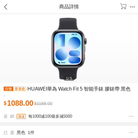
商品詳情
1
/
5
HUAWEI華為 Watch Fit 5 智能手錶 膠錶帶 黑色
-
1088.00
$
$
1188.00
促 銷
每1000减100最多減5000
滿减
黑色 1件
已 選