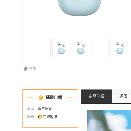
收藏
商品詳情
評價
蘇寧自營
商家：
香港蘇寧
聯繫：
在綫客服