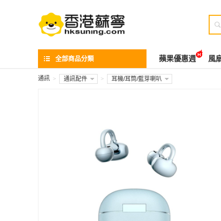

全部商品分類
蘋果優惠週
風
通訊
>
通訊配件
>
耳機/耳筒/藍芽喇叭