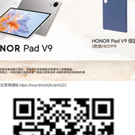
登記表格鏈結
:https://near.tl/sm/QN1tpVQ2C