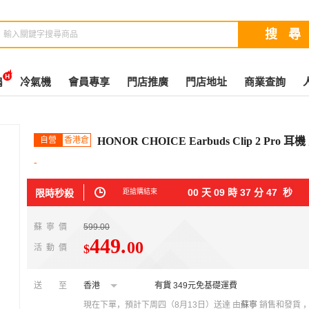
扇
冷氣機
會員專享
門店推廣
門店地址
商業查詢
自營
香港倉
HONOR CHOICE Earbuds Clip 2 Pro 耳
-
00
天
09
時
37
分
46
秒
限時秒殺
距搶購結束
蘇寧價
599.00
449
.
00
$
活動價
送至
香港
有貨
349元免基礎運費
現在下單，預計下周四（8月13日）送達
由
蘇寧
銷售和發貨 