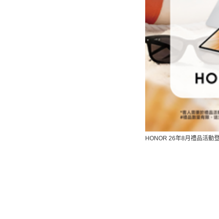
HONOR 26
年
8
月禮品活動