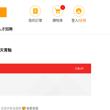
0
我的訂單
購物車
登入
/
註冊
人才招聘
機 天青釉
已售
0
件
，並提供售後服務
聯繫客服