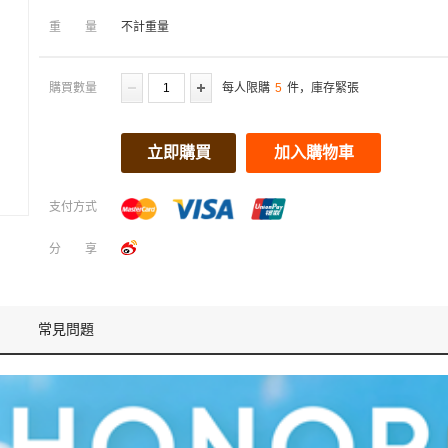
重量
不計重量
購買數量
每人限購
5
件，庫存緊張
立即購買
加入購物車
支付方式
分享
常見問題