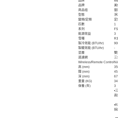
品牌
M
品牌
美
商品组
窗
型態
淨
變頻/定頻
定
匹數
1
系列
FS
能源效益
3
雪種
R
製冷效能 (BTU/hr)
90
製暖效能 (BTU/hr)
-
塗層
雙
過濾網
三
Wireless/Remote Control
N/
高 (mm)
35
闊 (mm)
45
深 (mm)
67
重量 (KG)
34
保養 (年)
3
•
高
•
採