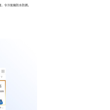
理，令冷氣機防水防銹。