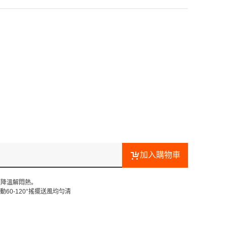
加入購物車
速降溫解悶熱。
0-120°搖擺送風均勻清