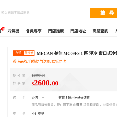
扇
冷氣機
會員專享
門店推廣
門店地址
商業查詢
自營
香港倉
MECAN 美佳 MC09FS 1 匹 淨冷 窗口式
香港品牌/自動均勻送風/易拆易洗
參考價
$2900.00
2600
.
00
$
蘇寧價
送至
香港
有貨
349元免基礎運費
商品到貨後發貨，現在可下單
由
蘇寧
銷售和發貨 ，並提供售
重量
不計重量