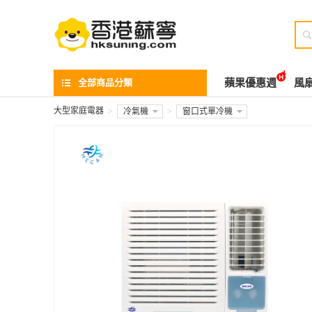

全部商品分類
蘋果優惠週
風
大型家庭電器
>
冷氣機
>
窗口式單冷機