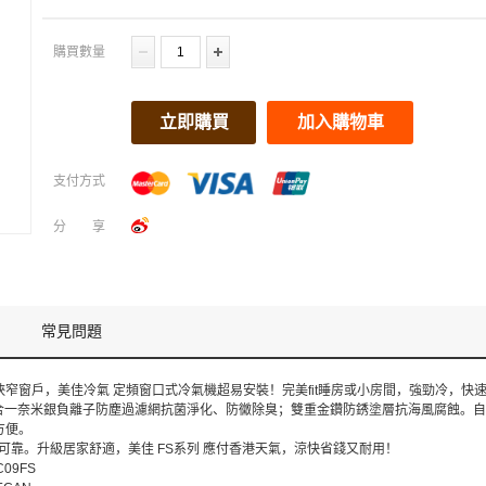
購買數量
立即購買
加入購物車
支付方式
分享
常見問題
窄窗戶，美佳冷氣 定頻窗口式冷氣機超易安裝！完美fit睡房或小房間，強勁冷，快
合一奈米銀負離子防塵過濾網抗菌淨化、防黴除臭；雙重金鑽防銹塗層抗海風腐蝕。自動6
方便。
心可靠。升級居家舒適，美佳 FS系列 應付香港天氣，涼快省錢又耐用！
C09FS