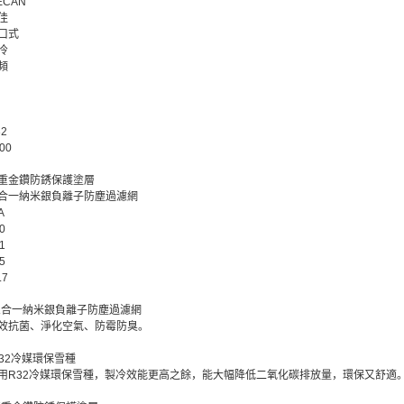
ECAN
佳
口式
冷
頻
32
00
重金鑽防銹保護塗層
合一納米銀負離子防塵過濾網
A
0
1
5
.7
三合一納米銀負離子防塵過濾網
效抗菌、淨化空氣、防霉防臭。
R32冷媒環保雪種
用R32冷媒環保雪種，製冷效能更高之餘，能大幅降低二氧化碳排放量，環保又舒適