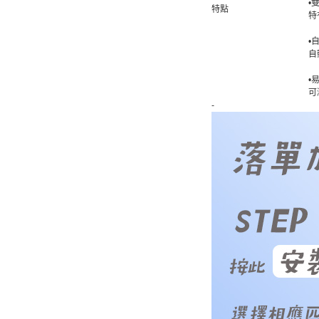
•
特點
特
•
自
•
可
-