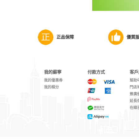
正品保障
優質
我的蘇寧
付款方式
客戶
我的優惠券
幫助
我的積分
門店
推廣
延長
在線