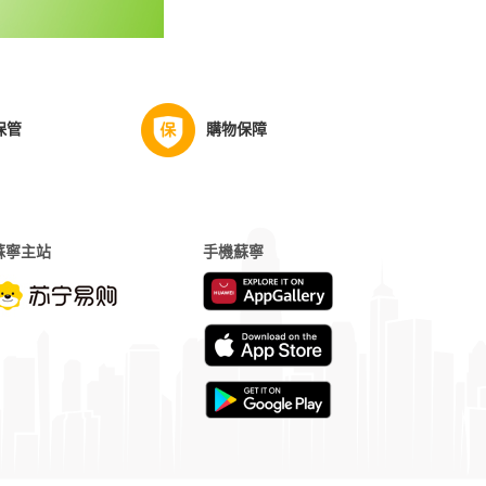
保管
購物保障
蘇寧主站
手機蘇寧