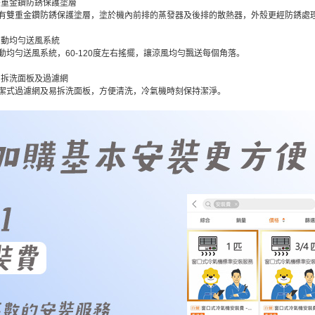
雙重金鑽防銹保護塗層
有雙重金鑽防銹保護塗層，塗於機內前排的蒸發器及後排的散熱器，外殼更經防銹處
自動均勻送風系統
動均勻送風系統，60-120度左右搖擺，讓涼風均勻飄送每個角落。
易拆洗面板及過濾網
潔式過濾網及易拆洗面板，方便清洗，冷氣機時刻保持潔淨。