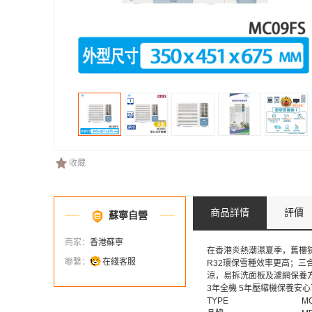
收藏
商品詳情
評價
蘇寧自營
商家：
香港蘇寧
在香港炎熱潮濕夏季，舊樓狹
聯繫：
在綫客服
R32環保雪種效率更高；三
涼，易拆洗面板及濾網保養
3年全機 5年壓縮機保養安
TYPE
M