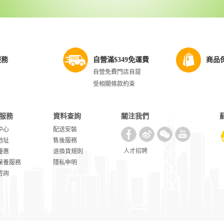
服務
自營滿$349免運費
商品
自營免費門店自提
受相關條款約束
服務
資料查詢
關注我們
中心
配送安裝
地址
售後服務
人才招聘
優惠
退換貨規則
保養服務
隱私申明
咨詢