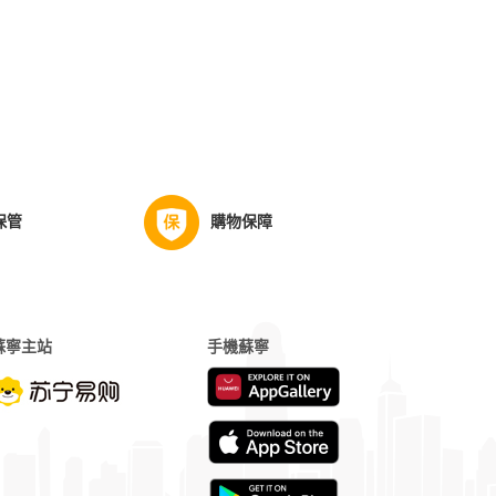
保管
購物保障
蘇寧主站
手機蘇寧