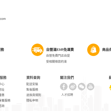
.com
服務
自營滿$349免運費
商品
自營免費門店自提
受相關條款約束
服務
資料查詢
關注我們
中心
配送安裝
地址
售後服務
人才招聘
優惠
退換貨規則
保養服務
隱私申明
咨詢