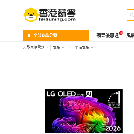

全部商品分類
蘋果優惠週
風
大型家庭電器
>
電視
>
平面電視