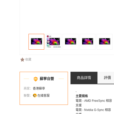
收藏
商品詳情
評價
蘇寧自營
商家：
香港蘇寧
-
聯繫：
在綫客服
主要規格
電競 - AMD FreeSync 相容
支援
電競 - Nvidia G-Sync 相容