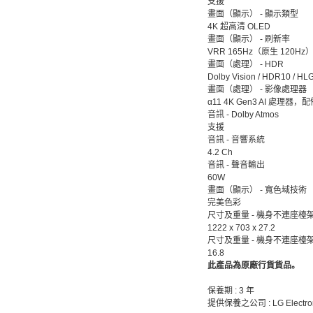
支援
畫面（顯示） - 顯示類型
4K 超高清 OLED
畫面（顯示） - 刷新率
VRR 165Hz（原生 120Hz
畫面（處理） - HDR
Dolby Vision / HDR10 / HL
畫面（處理） - 影像處理器
α11 4K Gen3 AI 處理器，
音訊 - Dolby Atmos
支援
音訊 - 音響系統
4.2 Ch
音訊 - 聲音輸出
60W
畫面（顯示） - 寬色域技術
完美色彩
尺寸及重量 - 機身不連座檯架
1222 x 703 x 27.2
尺寸及重量 - 機身不連座檯
16.8
此產品為原廠行貨貨品。
保養期 : 3 年
提供保養之公司 : LG Electroni