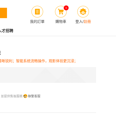
0
我的訂單
購物車
登入
/
註冊
人才招聘
視
节清晰锐利；智能系统流畅操作，观影体验更沉浸；
，並提供售後服務
聯繫客服