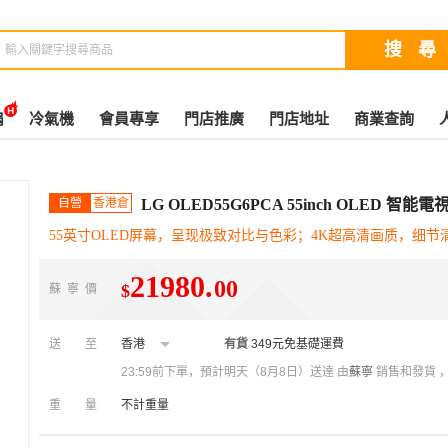
扇
冷氣機
會員專享
門店推廣
門店地址
商業查詢
自營
香港倉
LG OLED55G6PCA 55inch OLED 智能電
55英寸OLED屏幕，呈现极致对比与色彩；4K超高清画质，细
21980
.
00
$
蘇寧價
送至
香港
有貨
349元免基礎運費
23:59前下單，預計明天（8月8日）送達
由
蘇寧
銷售和發貨 
重量
不計重量