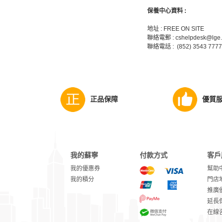
保養中心資料 :
地址 : FREE ON SITE
聯絡電郵 : cshelpdesk@lge
聯絡電話 : (852) 3543 7777
正品保障
優質
我的蘇寧
付款方式
客戶
我的優惠券
幫助
我的積分
門店
推廣
延長
在線