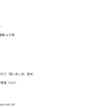
）
G
配備雙 AI 引擎
尺寸（闊 x 高 x 深，毫米）
架重量（公斤）
cs HK Ltd.