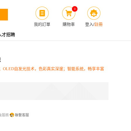
0
我的訂單
購物車
登入
/
註冊
人才招聘
視
；OLED自发光技术，色彩真实深邃；智能系统，畅享丰富
後服務
聯繫客服