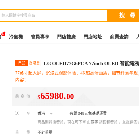
扇
冷氣機
會員專享
門店推廣
門店地址
商業查詢
自營
香港倉
LG OLED77G6PCA 77inch OLED 智能電
77英寸超大屏，沉浸式观影体验；4K超高清画质，细节纤毫毕现
内容；
65980
.
00
$
蘇寧價
送至
香港
有貨
349元免基礎運費
商品到貨後發貨，現在可下單
由
蘇寧
銷售和發貨 ，並提供售
重量
不計重量