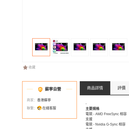
收藏
商品詳情
評價
蘇寧自營
商家：
香港蘇寧
-
聯繫：
在綫客服
主要規格
電競 - AMD FreeSync 相容
支援
電競 - Nvidia G-Sync 相容