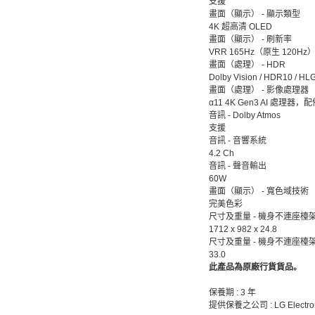
支援
畫面（顯示） - 顯示類型
4K 超高清 OLED
畫面（顯示） - 刷新率
VRR 165Hz（原生 120Hz
畫面（處理） - HDR
Dolby Vision / HDR10 / HL
畫面（處理） - 影像處理器
α11 4K Gen3 AI 處理器，
音訊 - Dolby Atmos
支援
音訊 - 音響系統
4.2 Ch
音訊 - 聲音輸出
60W
畫面（顯示） - 寬色域技術
完美色彩
尺寸及重量 - 機身不連座檯架
1712 x 982 x 24.8
尺寸及重量 - 機身不連座檯
33.0
此產品為原廠行貨貨品。
保養期 : 3 年
提供保養之公司 : LG Electroni