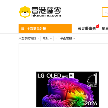

全部商品分類
蘋果優惠週
風
大型家庭電器
>
電視
>
平面電視