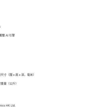
）
G
配備雙 AI 引擎
尺寸（闊 x 高 x 深，毫米）
架重量（公斤）
cs HK Ltd.