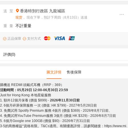
香港特別行政區
九龍城區
送 至
现货
， 現在下單，預計下周四（8月13日）送達
不計重量
重 量
正品保障
支付方式
評價(0)
圖文詳情
售後保障
購機送
REDMI
頭戴式耳機（
RRP
：
369
）
活動時間：
05
月
29
日
12:00-06
月
30
日
23:59
Just for Hong Kong
本地星級服務
1.
額外
12
個月保養
(
價值
$
899
) -
2026
年
11
月
30
日前
2. 6
個月碎屏保障服務
一次
(
價值
: HK $
799
) - 2027
年
5
月
28
日前
3.
免費試用
Spotify Premium
服務
4
個月
(
價值
$369) - 2026
年
8
月
7
日前
、
4.
免費試用
YouTube Premium
服務
3
個月
(
價值
HK $329) - 2026
年
8
月
7
日前
5. 6
個月
Google one 100GB (
價值
$90) - 2026
年
7
月
31
日前
3-5
的商務權益*
資格有限。T&Cs
適用。有關優惠詳情，請參閱鏈接：https://www.mi.