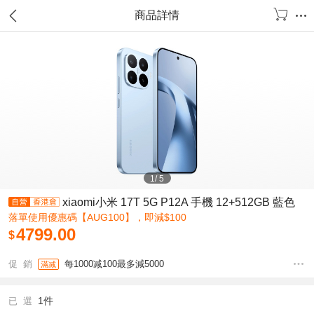
商品詳情
1
/
5
xiaomi小米 17T 5G P12A 手機 12+512GB 藍色
落單使用優惠碼【AUG100】，即減$100
4799.00
$
促 銷
每1000减100最多減5000
滿减
1件
已 選