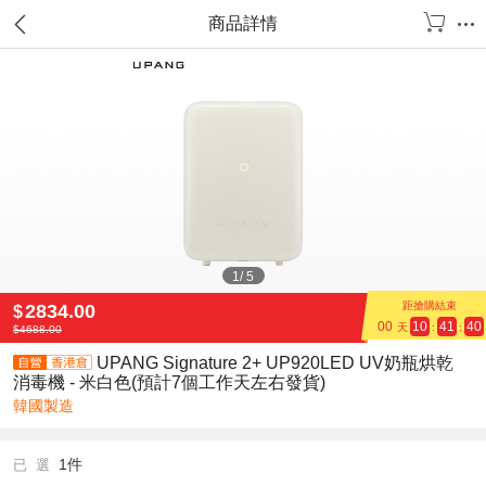
商品詳情
1
/
5
距搶購結束
2834.00
$
00
10
41
40
天
:
:
$
4688.00
UPANG Signature 2+ UP920LED UV奶瓶烘乾
消毒機 - 米白色(預計7個工作天左右發貨)
韓國製造
1件
已 選