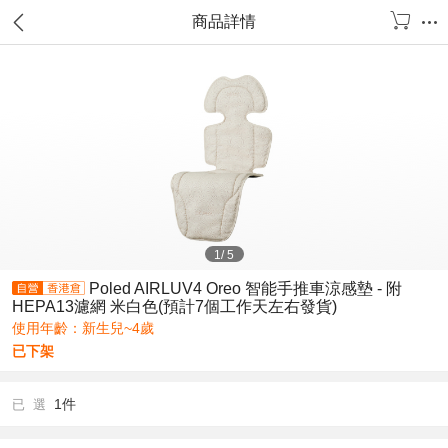
商品詳情
1
/
5
Poled AIRLUV4 Oreo 智能手推車涼感墊 - 附
HEPA13濾網 米白色(預計7個工作天左右發貨)
使用年齡：新生兒~4歲
已下架
1件
已 選