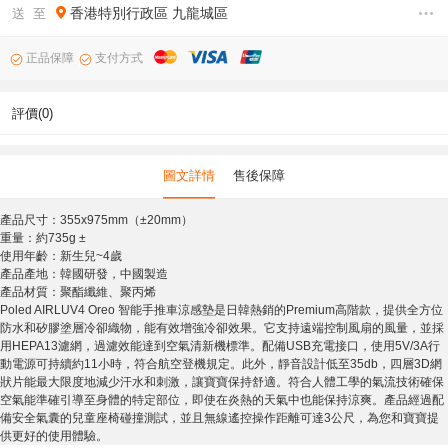
香港特別行政區
九龍城區
送 至
正品保障
支付方式
評價(0)
圖文詳情
售後保障
產品尺寸：355x975mm（±20mm）
重量：約735g ±
使用年齡：新生兒~4歲
產品產地：韓國研發，中國製造
產品材質：聚酯纖維、聚丙烯
Poled AIRLUV4 Oreo 智能手推車涼感墊是日韓熱銷的Premium高階款，提供全方位
防水和矽膠塗層冷卻織物，能有效增強冷卻效果。它支持遠端控制風扇的風量，並採
用HEPA13濾網，過濾效能達到空氣清新機標準。配備USB充電接口，使用5V/3A行
動電源可持續約11小時，符合航空登機規定。此外，靜音設計低至35db，四層3D網
狀片能最大限度地減少汗水和刺激，讓寶寶保持舒適。符合人體工學的氣流技術確保
空氣能準確引導至身體的特定部位，即使在炎熱的天氣中也能保持涼爽。產品經過配
備安全氣囊的兒童座椅碰撞測試，並且無線遙控操作距離可達3公尺，為您和寶寶提
供更好的使用體驗。