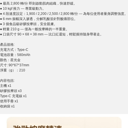
● 最高 2,800 轉/分 即刻啟動肌肉組織，快速舒緩。
● 10 kgf 推力 — 專業級動力。
● 4 段速度設定：1,900 / 2,200 / 2,500 / 2,800 轉/分 — 為每位使用者量身調整強度。
● 6 mm 振幅深入滲透，分解乳酸並針對酸痛部位。
● 3 個食品級矽膠按摩頭，安全親膚。
● 輕量 210 g — 僅為一般按摩棒的一半重量。
● 口袋尺寸 90 × 68 × 38 mm — 比口紅還短，輕鬆握持隨身帶著走。
產品規格:
充電方式：Type-C
電池容量：580mAh
顏色：星光金
尺寸: 90*67*37mm
淨重（g）：210
內容包括:
主機 x1
矽膠按摩頭 x3
Type-C 充電線 x1
使用手冊 x1
收納袋 x1