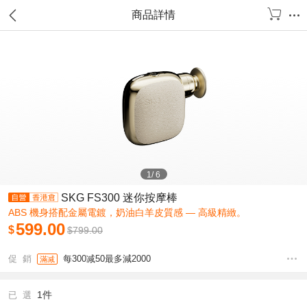
商品詳情
1
/
6
SKG FS300 迷你按摩棒
ABS 機身搭配金屬電鍍，奶油白羊皮質感 — 高級精緻。
599.00
$
$
799.00
促 銷
每300减50最多減2000
滿减
1件
已 選