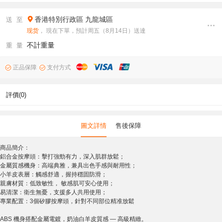
香港特別行政區
九龍城區
送 至
现货
， 現在下單，預計周五（8月14日）送達
不計重量
重 量
正品保障
支付方式
評價(0)
圖文詳情
售後保障
商品簡介：
鋁合金按摩頭：擊打強勁有力，深入肌群放鬆；
金屬質感機身：高端典雅，兼具出色手感與耐用性；
小羊皮表層：觸感舒適，握持穩固防滑；
親膚材質：低致敏性， 敏感肌可安心使用；
易清潔：衛生無憂，支援多人共用使用；
專業配置：3個矽膠按摩頭，針對不同部位精准放鬆
ABS 機身搭配金屬電鍍，奶油白羊皮質感 — 高級精緻。