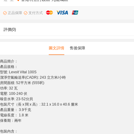
正品保障
支付方式
評價(0)
圖文詳情
售後保障
商品簡介：
產品規格：
型號: Levoit Vital 100S
潔淨空氣輸送率(CADR): 243 立方米/小時
房間面積: 52平方米 (555呎)
功率: 32 瓦
電壓: 100-240 伏
噪音水準: 23-52分貝
包裝尺寸（長 x 闊 x 高）: 32.1 x 16.0 x 40.6 釐米
產品重量： 3.9千克
電線長度： 1.8 米
保養期：兩年
包裝內含：