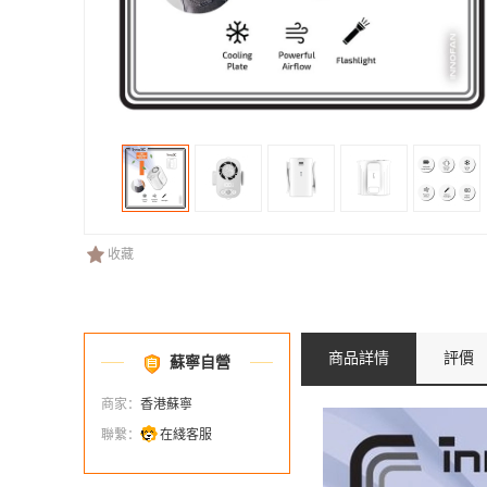
收藏
商品詳情
評價
蘇寧自營
商家：
香港蘇寧
聯繫：
在綫客服