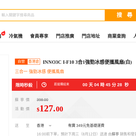
扇
冷氣機
會員專享
門店推廣
門店地址
商業查詢
自營
香港倉
INNO3C I-F10 3合1強勁冰感便攜風扇(白)
三合一 強勁冰感 便攜風扇
00
天
04
時
45
分
28
秒
限時秒殺
距搶購結束
蘇寧價
398.00
127
.
00
$
活動價
送至
香港
有貨
349元免基礎運費
16:00前下單，預計下周三（8月12日）送達
由
蘇寧
銷售和發