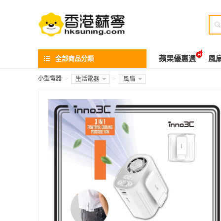

全部商品分類
蘋果優惠週
風
小型電器
>
生活電器
>
風扇