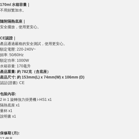
170ml 水箱容量｜
不用頻繁加水。
隨附隔熱底座｜
安全擺放，使用更安心。
CE認證｜
產品通過嚴格的安全測試，使用更安心。
額定電壓: 220-240V~
頻率: 50/60Hz
額定功率: 1000W
水箱容量: 170毫升
產品重量: 約 782克（含底座）
産品尺寸: 約 153mm(L) x 74mm(W) x 106mm (D)
認証(證書): CE
包裝內容:
2 in 1 旋轉強力掛燙機 i-HS1 x1
隔熱底座 x1
量杯 x1
說明書 x1
保修期 (月):
12 個月