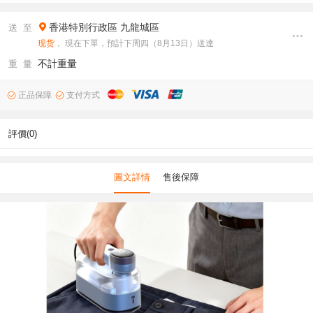
香港特別行政區
九龍城區
送 至
现货
， 現在下單，預計下周四（8月13日）送達
不計重量
重 量
正品保障
支付方式
評價(0)
圖文詳情
售後保障