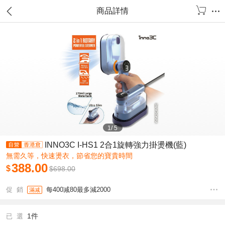
商品詳情
1
/
5
INNO3C I-HS1 2合1旋轉強力掛燙機(藍)
無需久等，快速燙衣，節省您的寶貴時間
388.00
$
$
698.00
促 銷
每400减80最多減2000
滿减
1件
已 選