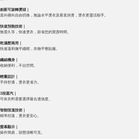
創新可旋轉燙頭｜
直向橫向自由切換，無論水平燙衣及垂直掛燙，燙衣更靈活順手。
快速預熱技術｜
無需久等，快速燙衣，節省您的寶貴時間。
乾濕熨兩用｜
快速溫和撫平縐褶，衣物平整貼服。
纖細機身｜
收納便利，不佔空間。
輕量設計｜
手持舒適，燙衣更省力。
3段蒸汽｜
可依衣料需要選擇最合適強度。
智能恆溫技術｜
精準控溫，燙衣更安心。
螢幕顯示｜
操作簡易，狀態清晰可見。