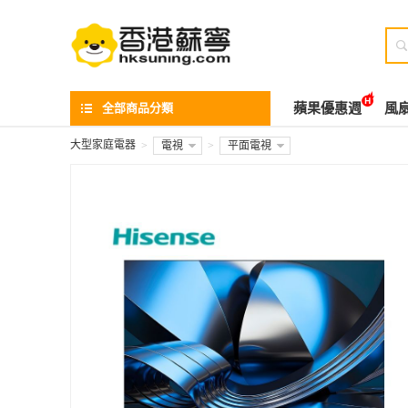

全部商品分類
蘋果優惠週
風
大型家庭電器
>
電視
>
平面電視