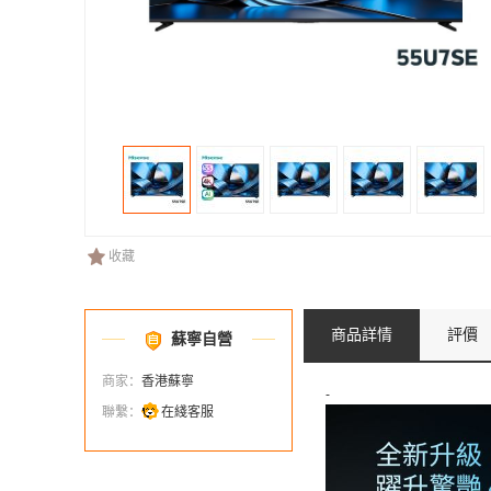
收藏
商品詳情
評價
蘇寧自營
商家：
香港蘇寧
-
聯繫：
在綫客服