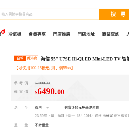
扇
冷氣機
會員專享
門店推廣
門店地址
商業查詢
自營
香港倉
海信 55" U7SE Hi-QLED Mini-LED TV
【可使用100-15優惠 到手價55xx】
參考價
$7990.00
6490
.
00
$
蘇寧價
送至
香港
有貨
349元免基礎運費
23:59前下單，預計下周一（8月10日）送達
由
蘇寧
銷售和發
重量
不計重量