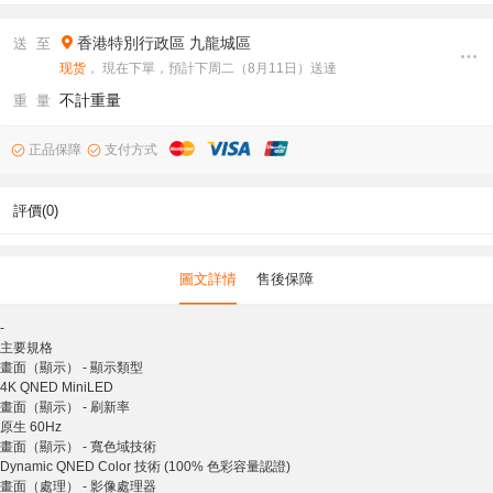
香港特別行政區
九龍城區
送 至
现货
， 現在下單，預計下周二（8月11日）送達
不計重量
重 量
正品保障
支付方式
評價(0)
圖文詳情
售後保障
-
主要規格
畫面（顯示） - 顯示類型
4K QNED MiniLED
畫面（顯示） - 刷新率
原生 60Hz
畫面（顯示） - 寬色域技術
Dynamic QNED Color 技術 (100% 色彩容量認證)
畫面（處理） - 影像處理器