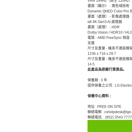
VRR 144Hz（原生 120Hz
畫面（顯示） - 寬色域技術
Dynamic QNED Color P
畫面（處理） - 影像處理器
α8 4K Gen3 AI 處理器
畫面（處理） - HDR
Dolby Vision / HDR10 / HL
電競 - AMD FreeSync 相容
支援
尺寸及重量 - 機身不連座檯架
1236 x 716 x 29.7
尺寸及重量 - 機身不連座檯
14.5
此產品為原廠行貨貨品。
保養期 : 3 年
提供保養之公司 : LG Electroni
保養中心資料 :
地址 : FREE ON SITE
聯絡電郵 : cshelpdesk@lge
聯絡電話 : (852) 3543 7777