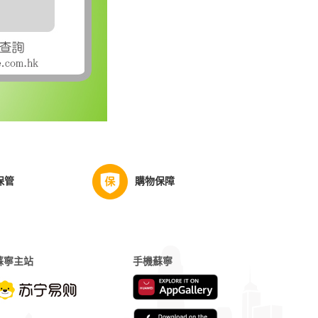
保管
購物保障
蘇寧主站
手機蘇寧