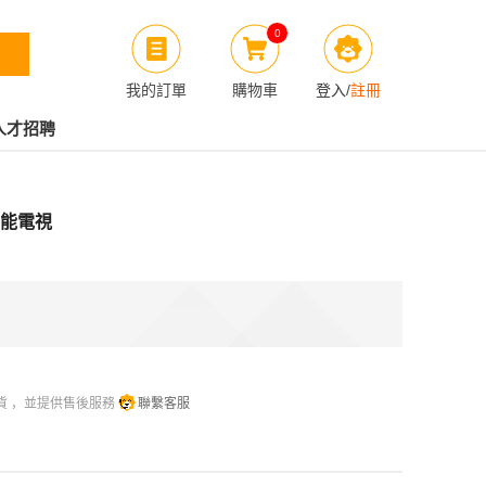
0
我的訂單
購物車
登入
/
註冊
人才招聘
K 智能電視
貨 ，並提供售後服務
聯繫客服