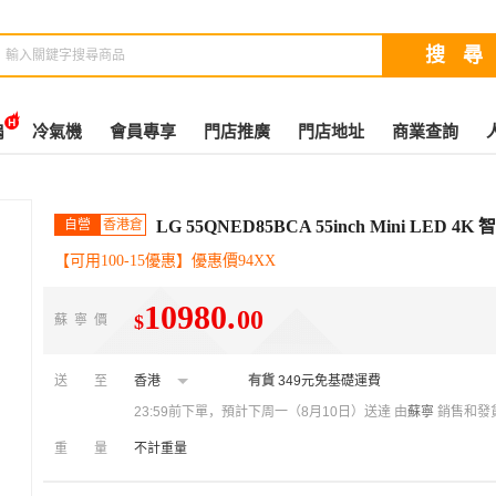
扇
冷氣機
會員專享
門店推廣
門店地址
商業查詢
自營
香港倉
LG 55QNED85BCA 55inch Mini LED 4
【可用100-15優惠】優惠價94XX
10980
.
00
$
蘇寧價
送至
香港
有貨
349元免基礎運費
23:59前下單，預計下周一（8月10日）送達
由
蘇寧
銷售和發
重量
不計重量