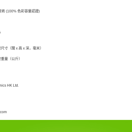
）
ro 技術 (100% 色彩容量認證)
G
尺寸（闊 x 高 x 深，毫米）
架重量（公斤）
cs HK Ltd.
.com