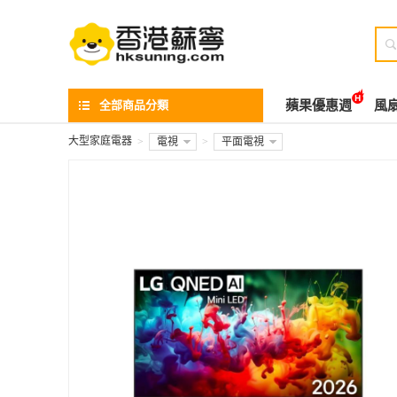

全部商品分類
蘋果優惠週
風
大型家庭電器
>
電視
>
平面電視