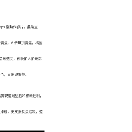
20fps 慢動作影片。無論晝
 倍變焦、6 倍無損變焦，構圖
細節清晰透亮，夜晚拍人拍景都
氣色，直出即驚艷。
輕鬆實現遠端監看和相機控制，
不掉鏡，更支援長焦追蹤，遠