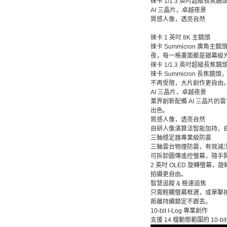
徠卡 1/1.3 英吋超級長焦鏡
AI 三晶片，卓越夜景
質感人像，透亮自然
徠卡 1 英吋 8K 主鏡頭
徠卡 Summicron 廣角主鏡
夜，每一格畫面都是銀幕級
徠卡 1/1.3 英吋超級長焦鏡
徠卡 Summicron 長焦
不再受限，大片創作更自由
AI 三晶片，卓越夜景
業界創新配備 AI 三晶片的
出色。
質感人像，透亮自然
自研人像演算法智能加持，
三軸穩定器專業級防震
三軸雲台物理防震，有效減
可拆卸圖傳遙控螢幕，隨手
2 英吋 OLED 旋轉螢
拍攝更自由。
智慧追蹤 & 極速追焦
只需輕觸螢幕框選，或單擊
距離持續鎖定不跟丟。
10-bit I-Log 專業創作
支援 14 檔動態範圍的 10