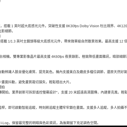
頭
頭，搭載 1 英吋超大底感光元件。突破性支援 8K30fps Dolby Vision 杜比視界、4K1
光影細節。
頭
鏡頭，搭載 1/1.3 英吋主鏡頭等級大底感光元件，帶來微單級自然散景效果。最高支援 12
。
雲台相機。雙專業影像晶片最高支援 4K60fps 夜景錄影。極致降低畫面雜訊，暗部
自動辨識人臉並優化膚質、提亮氣色。機內支援美白及磨皮多檔位調節，還原天然好
少畫面抖動，避免畫質裁切損失，輕鬆穩出大片。
開拍
幕，旋轉開拍。業界創新可拆卸遙控螢幕設計*，支援 20 米超遠高清圖傳，內建麥克風，
搖桿，即可啟動智能追蹤，時刻將追蹤主體牢牢鎖在畫面。支援多人追蹤，多人拍攝
-bit I-Log，保留最完整的明暗與色彩資訊，為後期留下充足調色空間。