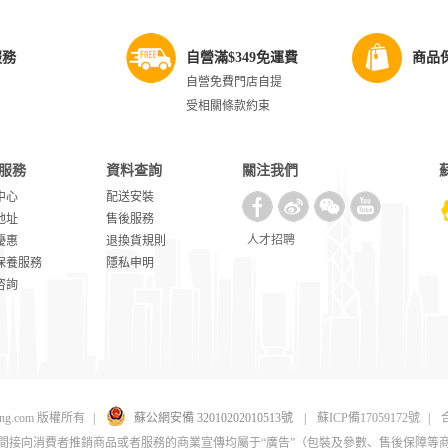
服務
自營滿$349免運費
商品
自營免費門店自提
受相關條款約束
服務
資料查詢
關注我們
中心
配送安裝
地址
售後服務
人才招聘
優惠
退換貨規則
保養服務
隱私申明
咨詢
uning.com 版權所有
|
蘇公網安備 32010202010513號
|
蘇ICP備17059172號
|
合
間接向消費者推銷商品或者服務的商業宣傳均屬于“廣告”（包裝及參數、售後保障等