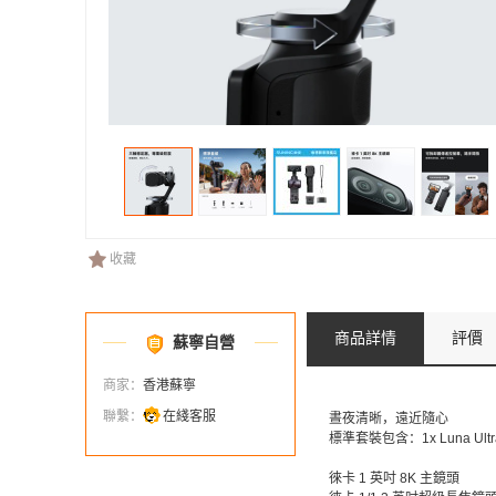
收藏
商品詳情
評價
蘇寧自營
商家：
香港蘇寧
聯繫：
在綫客服
晝夜清晰，遠近隨心
標準套裝包含：1x Luna Ult
徠卡 1 英吋 8K 主鏡頭