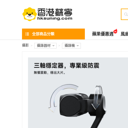

全部商品分類
蘋果優惠週
風
攝影
>
攝錄器材
>
攝錄機