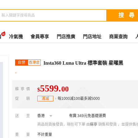
扇
冷氣機
會員專享
門店推廣
門店地址
商業查詢
自營
香港倉
Insta360 Luna Ultra 標準套裝 星曜黑
-
5599
.
00
$
蘇寧價
促銷
滿减
每1000减100最多減5000
送至
香港
有貨
349元免基礎運費
商品到貨後發貨，現在可下單
由
蘇寧
銷售和發貨 ，並提供售
重量
不計重量