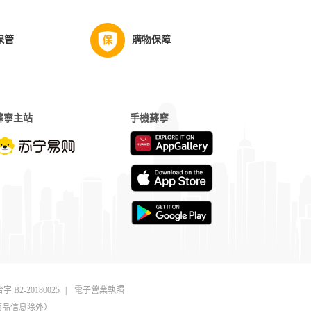
保管
購物保障
蘇寧主站
手機蘇寧
字 B2-20180025
|
電子營業執照
商品信息除外）