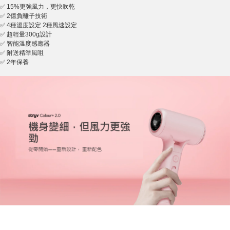
✅ 15%更強風力，更快吹乾
✅ 2億負離子技術
✅ 4種溫度設定 2種風速設定
✅ 超輕量300g設計
✅ 智能溫度感應器
✅ 附送精準風咀
✅ 2年保養