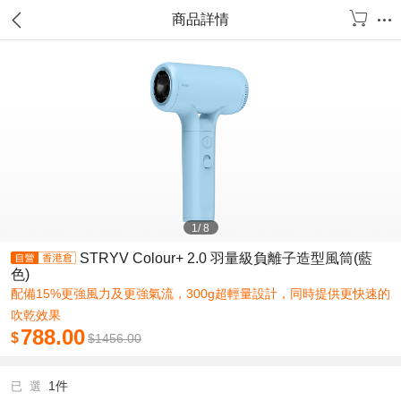
商品詳情
1
/
8
STRYV Colour+ 2.0 羽量級負離子造型風筒(藍
色)
配備15%更強風力及更強氣流，300g超輕量設計，同時提供更快速的
吹乾效果
788.00
$
$
1456.00
1件
已 選