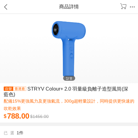
商品詳情
1
/
8
STRYV Colour+ 2.0 羽量級負離子造型風筒(深
藍色)
配備15%更強風力及更強氣流，300g超輕量設計，同時提供更快速的
吹乾效果
788.00
$
$
1456.00
1件
已 選