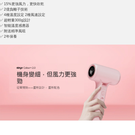
✅ 15%更強風力，更快吹乾
✅ 2億負離子技術
✅ 4種溫度設定 2種風速設定
✅ 超輕量300g設計
✅ 智能溫度感應器
✅ 附送精準風咀
✅ 2年保養