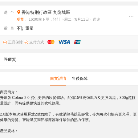
香港特別行政區
九龍城區
送 至
现货
， 16:00前下單，預計下周二（8月11日）送達
不計重量
重 量
正品保障
支付方式
評價(0)
圖文詳情
售後保障
商品簡介：
升級版 Colour 2.0 提供更佳的吹髮體驗。配備15%更強風力及更強氣流，300g超輕
量設計，同時提供更快速的吹乾效果。
2.0版本每次使用釋放2億負離子，有效消除毛躁及靜電，令您每次都擁有更光澤、更
健康的秀髮。智能溫度調節感應器確保最佳的熱力保護。
產品規格：