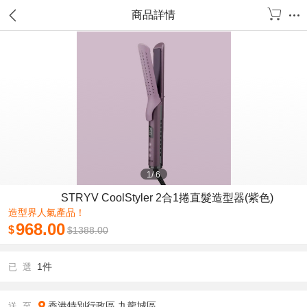
商品詳情
1
/
6
STRYV CoolStyler 2合1捲直髮造型器(紫色)
造型界人氣產品！
968.00
$
$
1388.00
1件
已 選
香港特別行政區
九龍城區
送 至