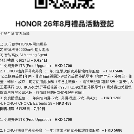
至堅至薄
實力巔峰
1) 10
倍耐摔
HONOR
黑鑽屏幕
2)
輕薄機身
6660mAh
超大電池
3)
智能高效
AI Meeting Agent
預訂禮遇
:
6
月
17
日
–
6
月
24
日
1.
免費升級
1TB (Free Upgrade)
–
HKD 1700
2. HONOR
機身屏幕意外寶（一年
) [
無限次的意外損壞維修服務
]
–
HKD 5686
T&C:
購買設備
1
年內，非產品品質問題導致的設備外觀零件（限內屏幕、外屏幕、後
蓋、轉軸）故障，均可使用此服務（不含主機板），兩次出險需間隔
15
天。需支付人
工服務費
: 200HKD/
次
(
外屏幕或後蓋
); 998HKD/
次
(
其他外觀零件
)
。意外寶由美亞保
險香港有限公司承保，詳情請參閱
HONOR
服務官網。
3.
免費貼膜服務（一年內包內屏
(2
次
),
外屏
/
後蓋
(2
次
),
共
4
次）
–
HKD 1200
4. HONOR CHOICE Earbuds S8
–
HKD 459
開售禮遇
:
6
月
25
日
–
7
月
9
日
1.
免費升級
1TB (Free Upgrade)
–
HKD 1700
2. HONOR
機身屏幕意外寶（一年
) [
無限次的意外損壞維修服務
]
–
HKD 5686