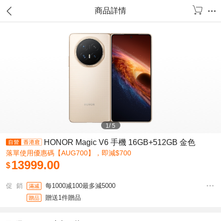
商品詳情
1
/
5
HONOR Magic V6 手機 16GB+512GB 金色
落單使用優惠碼【AUG700】，即減$700
13999.00
$
促 銷
每1000减100最多減5000
滿减
贈送1件贈品
贈品