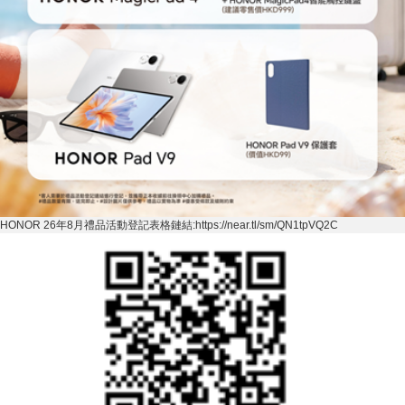
HONOR 26
年
8
月禮品活動登記表格鏈結
:https://near.tl/sm/QN1tpVQ2C