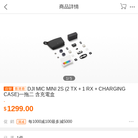
商品詳情
1
/
5
DJI MIC MINI 2S (2 TX + 1 RX + CHARGING
CASE)一拖二 含充電盒
-
1299.00
$
促 銷
每1000减100最多減5000
滿减
1件
已 選