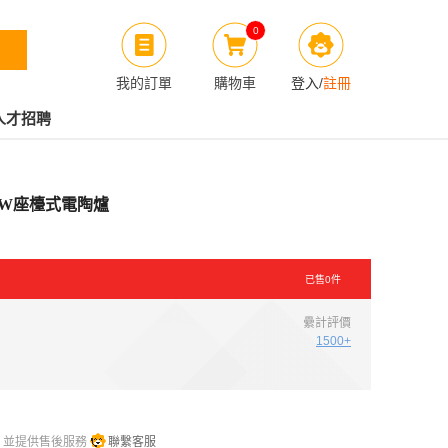
0
我的訂單
購物車
登入
/
註冊
人才招聘
800W座檯式電陶爐
已售
0
件
纍計評價
1500+
，並提供售後服務
聯繫客服