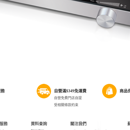
服務
自營滿$349免運費
商品
自營免費門店自提
受相關條款約束
服務
資料查詢
關注我們