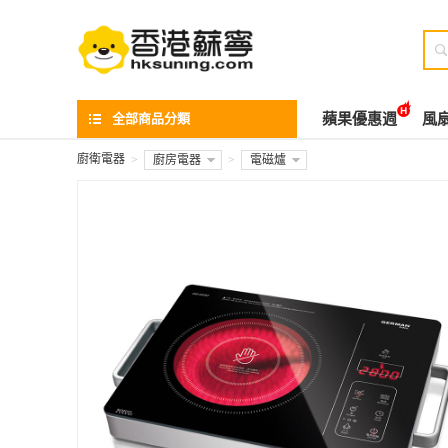

全部商品分類
蘋果優惠週
風
廚衛電器
>
廚房電器
>
電磁爐