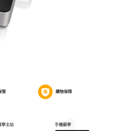
保管
購物保障
蘇寧主站
手機蘇寧