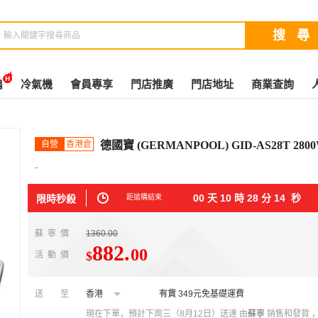
扇
冷氣機
會員專享
門店推廣
門店地址
商業查詢
自營
香港倉
德國寶 (GERMANPOOL) GID-AS28T 2
-
00
天
10
時
28
分
14
秒
限時秒殺
距搶購結束
蘇寧價
1360.00
882
.
00
$
活動價
送至
香港
有貨
349元免基礎運費
現在下單，預計下周三（8月12日）送達
由
蘇寧
銷售和發貨 