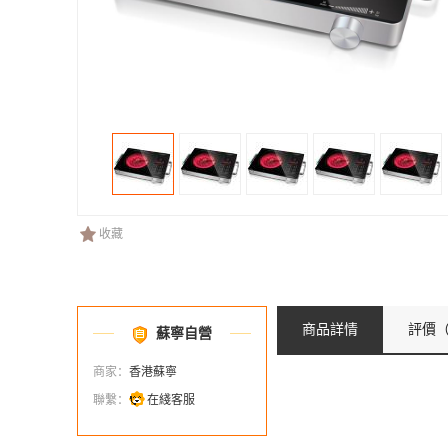
收藏
商品詳情
評價
（
蘇寧自營
商家：
香港蘇寧
聯繫：
在綫客服