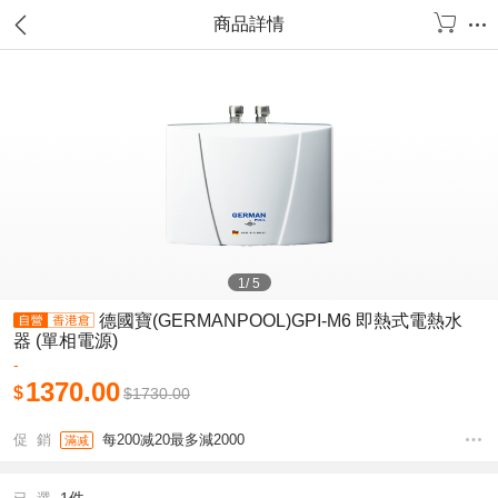
商品詳情
1
/
5
德國寶(GERMANPOOL)GPI-M6 即熱式電熱水
器 (單相電源)
-
1370.00
$
$
1730.00
促 銷
每200减20最多減2000
滿减