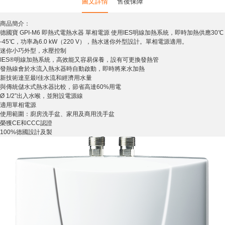
圖文詳情
售後保障
商品簡介：
德國寶 GPI-M6 即熱式電熱水器 單相電源 使用IES明線加熱系統，即時加熱供應30℃
-45℃，功率為6.0 kW（220 V），熱水迷你外型設計。單相電源適用。
迷你小巧外型，水壓控制
IES®明線加熱系統，高效能又容易保養，設有可更換發熱管
發熱線會於水流入熱水器時自動啟動，即時將來水加熱
新技術達至最l佳水流和經濟用水量
與傳統儲水式熱水器比較，節省高達60%用電
Ø 1/2”出入水喉，並附設電源線
適用單相電源
使用範圍：廚房洗手盆、家用及商用洗手盆
榮獲CE和CCC認證
100%德國設計及製