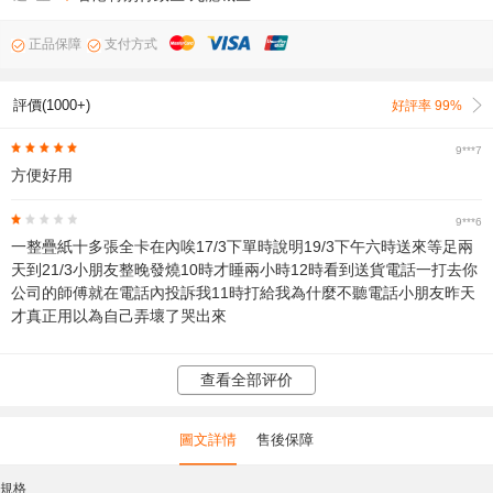
正品保障
支付方式
評價(1000+)
好評率 99%
9***7
方便好用
9***6
一整疊紙十多張全卡在內唉17/3下單時說明19/3下午六時送來等足兩
天到21/3小朋友整晚發燒10時才睡兩小時12時看到送貨電話一打去你
公司的師傅就在電話內投訴我11時打給我為什麼不聽電話小朋友昨天
才真正用以為自己弄壞了哭出來
查看全部评价
圖文詳情
售後保障
規格