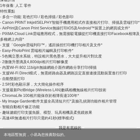
保養詳情
1年保養: 人工 零件
特性重點
- 多合一功能: 彩色打印 / 彩色掃描 / 彩色影印
- Canon PRINT Inkjet/SELPHY智能手機應用程式作直接相片打印、掃描及雲端打印*
- AirPrint及Canon Print Service無線打印iOS及Android™裝置上的網頁或文件*
- PIXMA Cloud Link雲端應用程式，無需接駁電腦從打印機直接打印Facebook相簿及
多種網上內容*
- 支援「Google雲端列印™」遙距操控打印機打印相片及文件*
- Easy-PhotoPrint 雲端相片編輯及打印軟件*
- 5色獨立墨水系統，特設相片黑色墨水，大大提升相片對比度
- 2微微升墨滴及4,800dpi相片打印解像度
- 內置Wi-Fi 802.11b/g/n無線網絡介面作網絡分享打印/掃描
- 支援Wi-Fi Direct模式，無需經路由器及網路設定直接連接流動裝置進行打印
- 自動雙面打印
- 2.5吋彩色顯示屏，大大簡化操作程序
- 支援最新PictBridge (Wireless LAN)數碼相機無線相片打印技術
- ChromaLife 100相片能保存於相簿長達100年*
- My Image Garden軟件支援全高清短片打*及臉孔偵測功能作相片管理
- 智能自動相片修正功能
- 趣味濾鏡打印支援魚眼、模型、玩具相機及柔焦鏡效果
- 高速4R無邊相片打印只需約41秒(標準模式)
我是有底線的
本地區暫無貨，小易為您推薦類似的。