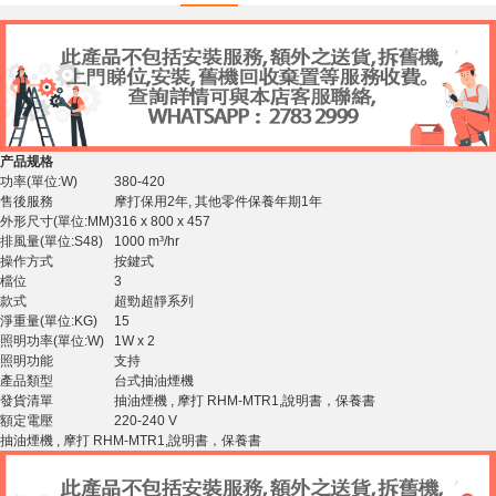
产品规格
功率(單位:W)
380-420
售後服務
摩打保用2年, 其他零件保養年期1年
外形尺寸(單位:MM)
316 x 800 x 457
排風量(單位:S48)
1000 m³/hr
操作方式
按鍵式
檔位
3
款式
超勁超靜系列
淨重量(單位:KG)
15
照明功率(單位:W)
1W x 2
照明功能
支持
產品類型
台式抽油煙機
發貨清單
抽油煙機 , 摩打 RHM-MTR1,說明書，保養書
額定電壓
220-240 V
抽油煙機 , 摩打 RHM-MTR1,說明書，保養書