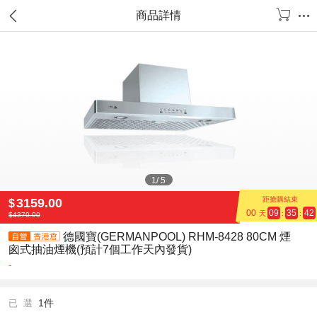
商品詳情
1
/
5
距搶購結束
3159.00
$
00
09
35
42
天
:
:
$
4370.00
德國寶(GERMANPOOL) RHM-8428 80CM 煙
囪式抽油煙機(預計7個工作天內發貨)
-
1件
已 選