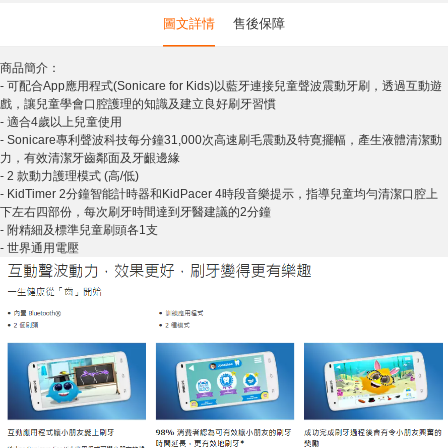
圖文詳情
售後保障
商品簡介：
- 可配合App應用程式(Sonicare for Kids)以藍牙連接兒童聲波震動牙刷，透過互動遊
戲，讓兒童學會口腔護理的知識及建立良好刷牙習慣
- 適合4歲以上兒童使用
- Sonicare專利聲波科技每分鐘31,000次高速刷毛震動及特寛擺幅，產生液體清潔動
力，有效清潔牙齒鄰面及牙齦邊緣
- 2 款動力護理模式 (高/低)
- KidTimer 2分鐘智能計時器和KidPacer 4時段音樂提示，指導兒童均勻清潔口腔上
下左右四部份，每次刷牙時間達到牙醫建議的2分鐘
- 附精細及標準兒童刷頭各1支
- 世界通用電壓