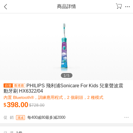
商品詳情
1
/
5
PHILIPS 飛利浦Sonicare For Kids 兒童聲波震
動牙刷 HX6322/04
內置 Bluetooth®，訓練應用程式，2 個刷頭，2 種模式
398.00
$
$
728.00
促 銷
每400减80最多減2000
滿减