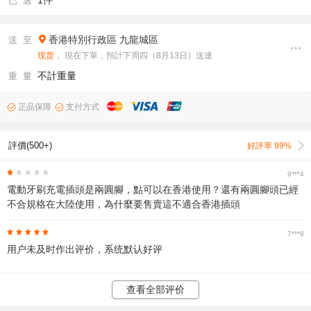
1件
已 選
香港特別行政區
九龍城區
送 至
现货
， 現在下單，預計下周四（8月13日）送達
不計重量
重 量
正品保障
支付方式
評價(500+)
好評率 99%
9***4
電動牙刷充電插頭是兩圓腳，點可以在香港使用？還有兩圓腳頭已經
不合規格在大陸使用，為什麼要售賣這不適合香港插頭
7***8
用户未及时作出评价，系统默认好评
查看全部评价